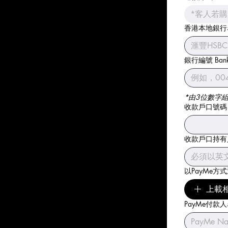
*客人若購
香港本地銀行名稱 H
銀行編號 Bank
*由3位數字
收款戶口號碼 Ba
收款戶口持有人名稱
以PayMe方式退
上載相片
PayMe付款