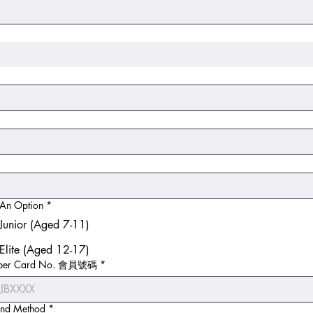
An Option
*
Junior (Aged 7-11)
Elite (Aged 12-17)
mber Card No. 會員號碼
*
d Method
*