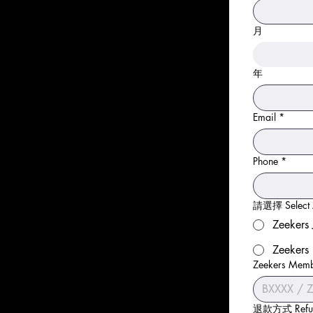
月
年
Email
*
Phone
*
請選擇 Select 
Zeekers 
Zeekers 
Zeekers Me
退款方式 Refun