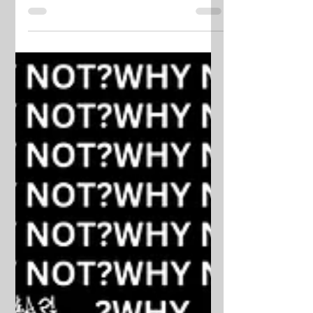
𝘿𝙖𝙣𝙯 𝙎𝙝𝙤𝙬𝙘𝙖𝙨𝙚 𝙌&𝘼?! 2023 U型舞台 超
級VIP區 同Dancers近距離接觸!尖叫聲停不
了!快啲報名留位