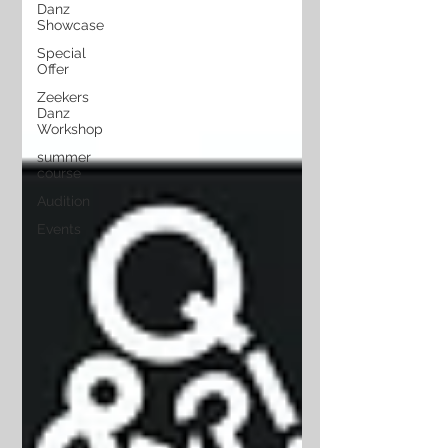
Danz
Showcase
Special
Offer
Zeekers
Danz
Workshop
summer
course
Audition
Events