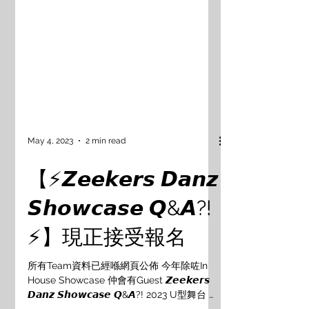
May 4, 2023
2 min read
【⚡️𝙕𝙚𝙚𝙠𝙚𝙧𝙨 𝘿𝙖𝙣𝙯
𝙎𝙝𝙤𝙬𝙘𝙖𝙨𝙚 𝙌&𝘼?!
⚡️】現正接受報名
所有Team資料已經喺網頁公佈 今年除咗In
House Showcase 仲會有Guest 𝙕𝙚𝙚𝙠𝙚𝙧𝙨