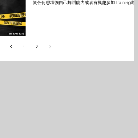
館 訓練課堂：8堂為一個課程 ****** ． ⚡️首輪【Zeekers
於任何想增強自己舞蹈能力或者有興趣參加Training嘅
Dance Crew - ZDC AUDITION】⚡️ ． 日期 : 2020年1
你，絕對可以Zip Up⬆️裝備自己💪🏼 Don’t miss it‼️快啲
29日 時間 : 1:15-2:15pm 地點 : 荃灣館 報名
報名
1
2