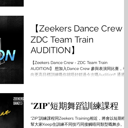
X-Team Audition 可獲資格加入【ZDC X-Team Train
- 每星期恆常訓練 - 訓練內提升各方面技巧、表演能力
表情運用 - 導師會定期在X-Team Train中挑選優秀學員
加入Dance Crew - 入選Dance Crew嘅隊員將安排 免
【Zeekers Dance Crew 
額外排舞課堂，參加比賽及各類演出 - 導師會定期評核
篩選隊員，保持Dance Crew質素 ． 【ZDC X-Team
ZDC Team Train
Train】 報名資格：通過ZDC X-Team Audition 課堂日
期： 2020年12月開始 訓練時間： 逢星期五8:30-
AUDITION】
10:00pm 訓練地點：Zeekers Danz 荃灣館 訓練課堂：
堂為一個課程 (*詳情會於入選後收到) ****** ． ⚡首輪
【Zeekers Dance Crew - ZDC Team Train
【Zeekers Dance Crew - ZDC X-Team AUDITI
AUDITION】 想加入Dance Crew 參與表演同比賽，有
向更高目標訓練嘅你就唔好錯過今次嘅Audition‼️ 通過
Audition 可加入【ZDC Team Train】 - 每星期恆常訓
- 課堂內提升各方面技巧、表演能力、表情運用 - 導師
定期在Team Train中挑選優秀學員加入Dance Crew - 
選Dance Crew嘅隊員將安排 免費 額外排舞課堂，參加
“𝐙𝐈𝐏”短期舞蹈訓練課程
比賽及各類演出 - 導師會定期評核及篩選隊員，保持
Dance Crew質素 ． 【ZDC Team Train】 報名資格
過ZDC Audition 課堂日期： 2020年12月開始 上課時
“ZIP”訓練課程同Zeekers Training相近，將會以短期模
間： 逢星期日1-2:30pm 上課地點：Zeekers Danz 荃
幫大家Keep住訓練不同技巧同接觸唔同類型嘅舞步。 