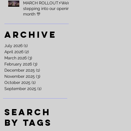
MARCH ROLLOUT⚡️We’re
stepping into our opening
month 🎊
Archive
July 2026
(1)
1 post
April 2026
(2)
2 posts
March 2026
(3)
3 posts
February 2026
(3)
3 posts
December 2025
(1)
1 post
November 2025
(3)
3 posts
October 2025
(1)
1 post
September 2025
(1)
1 post
Search
By Tags