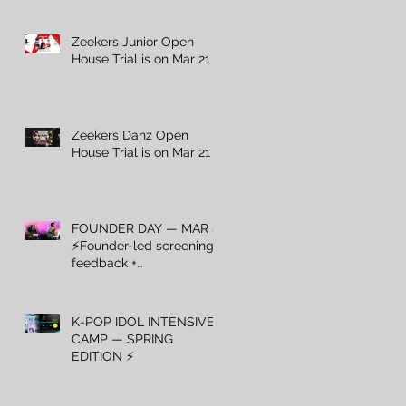
Zeekers Junior Open
House Trial is on Mar 21 ⚡️
Zeekers Danz Open
House Trial is on Mar 21 ⚡️
FOUNDER DAY — MAR 8
⚡️Founder-led screening +
feedback +
recommendations — Mar
8 only.
K-POP IDOL INTENSIVE
CAMP — SPRING
EDITION ⚡️