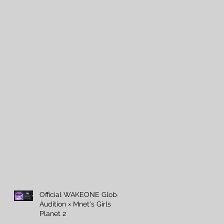
】
、
費
-
及
8
志
練
會
入
：通
Official WAKEONE Global
Audition × Mnet's Girls
式
Planet 2
灣
對