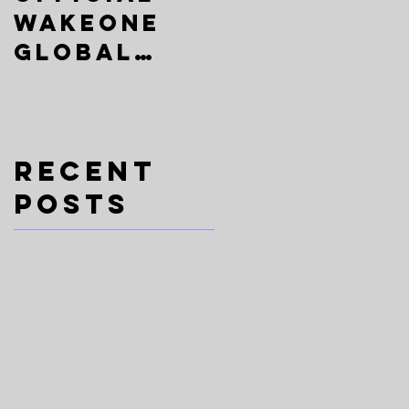
WAKEONE
SummerSta
️
Global
ge
Audition ×
2026《EVOLU
課
Mnet's
TION》is
Girls
now open
蹈
Recent
Planet 2
for
Posts
registrati
on
-
 如
有
C