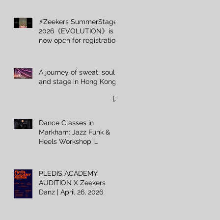
1月
⚡️Zeekers SummerStage
2026《EVOLUTION》is
now open for registration
A journey of sweat, soul,
and stage in Hong Kong
Dance Classes in
Markham: Jazz Funk &
Heels Workshop |
Zeekers Danz
PLEDIS ACADEMY
AUDITION X Zeekers
Danz | April 26, 2026