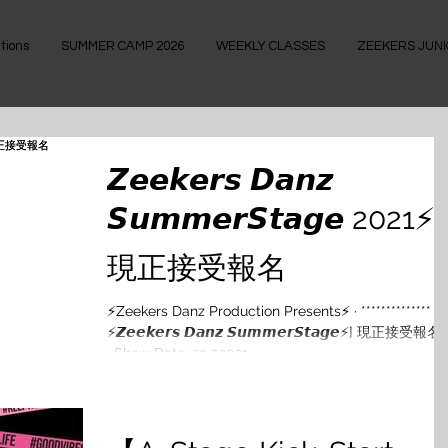
tions
SUMMER CAMP 2026
WEEKLY CLASSES
ZEEKERS JUN
𝙕𝙚𝙚𝙠𝙚𝙧𝙨 𝘿𝙖𝙣𝙯
𝙎𝙪𝙢𝙢𝙚𝙧𝙎𝙩𝙖𝙜𝙚 2021⚡
現正接受報名
⚡Zeekers Danz Production Presents⚡ · ************** [
⚡𝙕𝙚𝙚𝙠𝙚𝙧𝙨 𝘿𝙖𝙣𝙯 𝙎𝙪𝙢𝙢𝙚𝙧𝙎𝙩𝙖𝙜𝙚⚡] 現正接受報名
· Show Date: 29.7.2021...