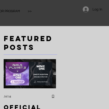
Log In
IOR PROGRAM
>>
Featured
Posts
🎉
Jul 14
Apr 25
Official
⚡️Zeekers