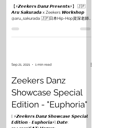
Workshop！！！
【⚡️𝙕𝙚𝙚𝙠𝙚𝙧𝙨 𝘿𝙖𝙣𝙯 𝙋𝙧𝙚𝙨𝙚𝙣𝙩𝙨⚡️】 🇯🇵
𝘼𝙧𝙪 𝙎𝙖𝙠𝙪𝙧𝙖𝙙𝙖 x Zeekers 𝙒𝙤𝙧𝙠𝙨𝙝𝙤𝙥
@aru_sakurada 🇯🇵日本Hip-Hop資深老師
Aru Sakurada將於本館舉行Collaboration
Workshop🔥 ▪️曾參演多位知名日本藝人演出
包括：GACKT 関ジャニ∞ SMAP 嵐 湘南乃風
等 亦與Karin, NanA Maeda等多位資深舞者
合作 ▪️到訪韓國🇰🇷, 美國🇺🇸, 日本🇯🇵,台灣
🇹🇼, 英國🇬🇧等知名studio舉辦workshop
今次ARU新臨香港🇭🇰教授機會難得 只此一
Sep 21, 2021
1 min read
次‼️🔥Workshop詳情如下： 日期：16/4
(SUN) 時間：7:30-9pm 場地：Zeekers
Zeekers Danz
Danz Studio 費用：$300 Book Now:
WhatsApp 6383 2490 #zeekersdanz
Showcase Special
#hongkong #japan #dance #hkd
Edition - "Euphoria"
[ ⚡️𝙕𝙚𝙚𝙠𝙚𝙧𝙨 𝘿𝙖𝙣𝙯 𝙎𝙝𝙤𝙬𝙘𝙖𝙨𝙚 𝙎𝙥𝙚𝙘𝙞𝙖𝙡