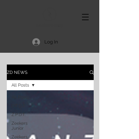
Log In
ZD NEWS
All Posts
All Posts
D.T.D.P.
Z.P.D.T.
Zeekers
Junior
Zeekers