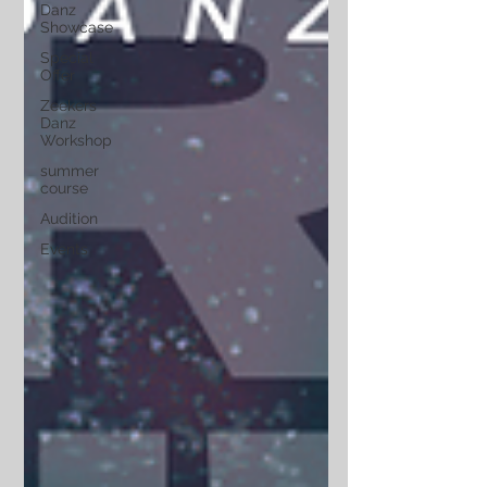
Danz
Showcase
Special
Offer
Zeekers
Danz
Workshop
summer
course
Audition
Events