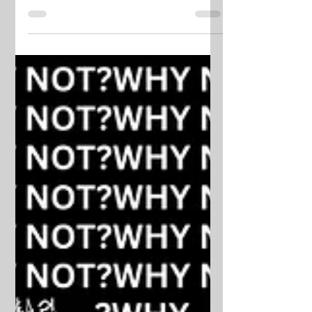
𝘿𝙖𝙣𝙯 𝙎𝙝𝙤𝙬𝙘𝙖𝙨𝙚 𝙌&𝘼?! 2023 U型舞台 超
級VIP區 同Dancers近距離接觸!尖叫聲停不
了!快啲報名留位