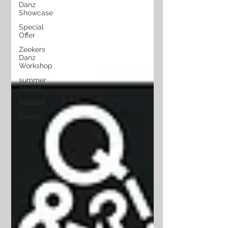
Danz
Showcase
Special
Offer
Zeekers
Danz
Workshop
summer
course
Audition
Events