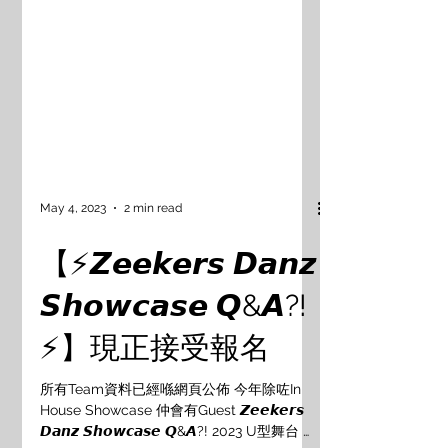
May 4, 2023
2 min read
【⚡️𝙕𝙚𝙚𝙠𝙚𝙧𝙨 𝘿𝙖𝙣𝙯
𝙎𝙝𝙤𝙬𝙘𝙖𝙨𝙚 𝙌&𝘼?!
⚡️】現正接受報名
所有Team資料已經喺網頁公佈 今年除咗In
House Showcase 仲會有Guest 𝙕𝙚𝙚𝙠𝙚𝙧𝙨