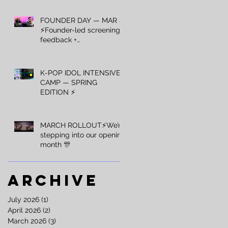
FOUNDER DAY — MAR 8
⚡️Founder-led screening +
feedback +
recommendations — Mar
8 only.
K-POP IDOL INTENSIVE
CAMP — SPRING
EDITION ⚡️
MARCH ROLLOUT⚡️We’re
stepping into our opening
month 🎊
Archive
July 2026
(1)
1 post
April 2026
(2)
2 posts
March 2026
(3)
3 posts