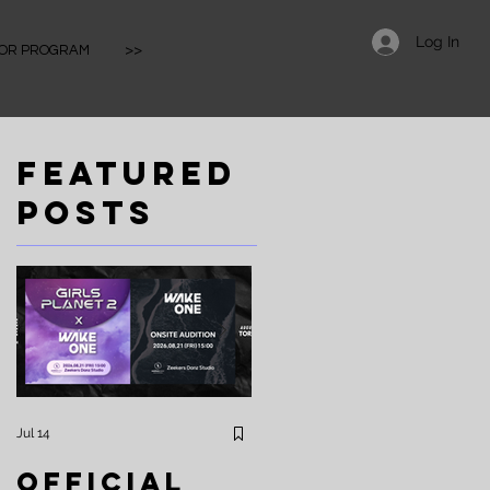
Log In
IOR PROGRAM
>>
Featured
Posts
式
對
Jul 14
Apr 25
Official
⚡️Zeekers