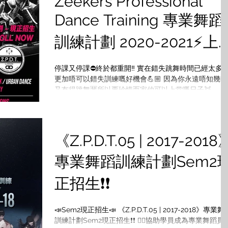
Zeekers Professional
Dance Training 專業舞蹈
訓練計劃 2020-2021⚡上
學期現正招生
停課又停課⛔️終於都重開‼️ 實在錯失跳舞時間已經太多😭
更加唔可以錯失訓練嘅好機會💪🏼 因為你永遠唔知幾時
又冇得跳舞🈲所以要珍惜而家仲可以上堂嘅日子👯
Training 錯過咗又要再等㗎喇😫 Don’t miss it‼️快啲報名
💨 💨 ...
《Z.P.D.T.05 | 2017-2018
專業舞蹈訓練計劃Sem2
正招生❗️❗️
📣Sem2現正招生📣 《Z.P.D.T.05 | 2017-2018》專業舞蹈
訓練計劃Sem2現正招生❗️❗️ 👉🏻協助學員成為專業舞蹈員及