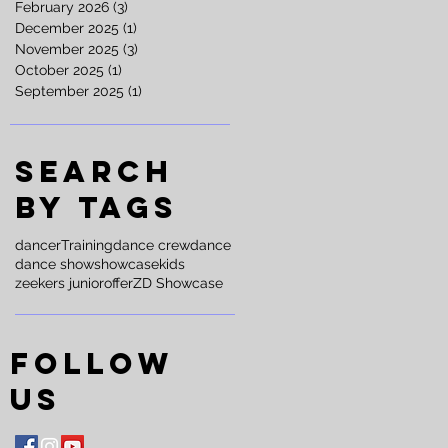
February 2026
(3)
3 posts
December 2025
(1)
1 post
November 2025
(3)
3 posts
October 2025
(1)
1 post
September 2025
(1)
1 post
Search
By Tags
dancer
Training
dance crew
dance
dance show
showcase
kids
zeekers junior
offer
ZD Showcase
Follow
Us