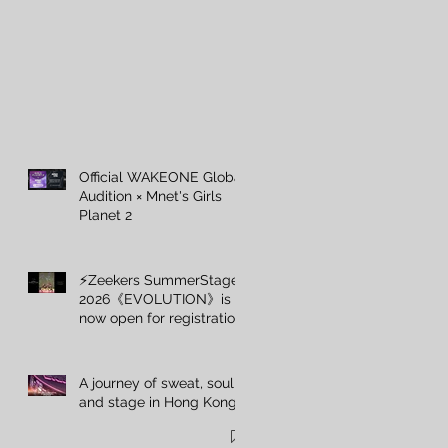
Official WAKEONE Global
Audition × Mnet's Girls
Planet 2
劃
⚡️Zeekers SummerStage
2026《EVOLUTION》is
now open for registration
開
A journey of sweat, soul,
and stage in Hong Kong