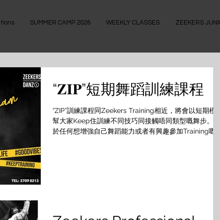
tions
SUMMER CAMP 2026
WEEKLY CLASSES
ZEEKERS JUN
“𝐙𝐈𝐏”短期舞蹈訓練課程
“ZIP”訓練課程同Zeekers Training相近，將會以短期模
幫大家Keep住訓練不同技巧同接觸唔同類型嘅舞步。 
於任何想增強自己舞蹈能力或者有興趣參加Training嘅
你，絕對可以Zip Up⬆️裝備自己💪🏼 Don’t miss it‼️快啲
報名