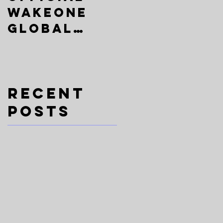
WAKEONE
SummerSta
Global
ge
Audition ×
2026《EVOLU
Mnet's
TION》is
Girls
now open
Recent
Planet 2
for
Posts
registrati
on
》
現