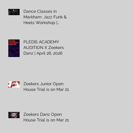
Dance Classes in
Markham: Jazz Funk &
Heels Workshop |
Zeekers Danz
PLEDIS ACADEMY
AUDITION X Zeekers
Danz | April 26, 2026
Zeekers Junior Open
House Trial is on Mar 21 ⚡️
Zeekers Danz Open
House Trial is on Mar 21 ⚡️