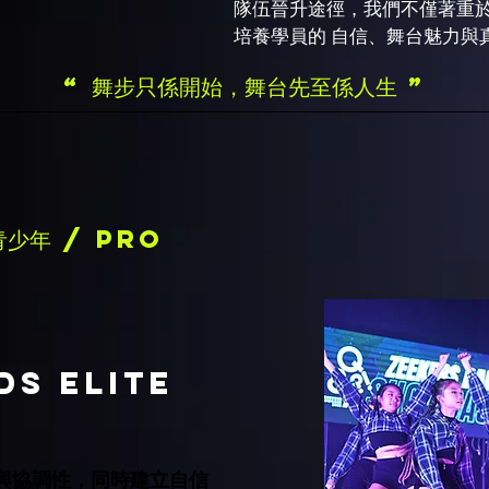
隊伍晉升途徑，我們不僅著重
培養學員的 自信、舞台魅力與
“ 舞步只係開始，舞台先至係人生 ”
青少年 / PRO
DS ELITE
與協調性，同時建立自信