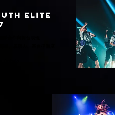
OUTH Elite
7
團隊合作與舞台表現
元舞風、表演力、舞台準備度
 Ontario
旬
6