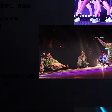
、協調性、自信心
 Ontario
旬
6
員提供完美入門起點⚡️