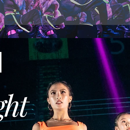
N
ght