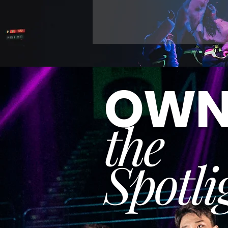
OW
the
Spotli