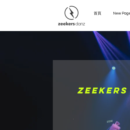
首頁
New Pag
Zeekers