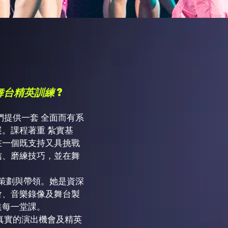
舞台精英訓練
?
們提供一套 全面而有系
。課程著重 紮實基
在一個既支持又具挑戰
信、磨練技巧，並在舞
ra 親自策劃與帶領。她是資深
會、音樂錄像及舞台製
進每一堂課。
真實的演出機會及精英