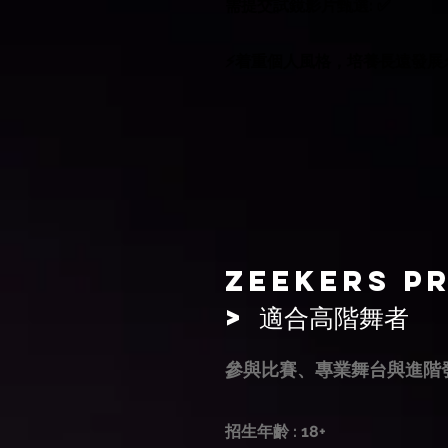
需
提交試鏡影片甄選
:
✅
⚡️着重個人風格，培養長遠發展⚡
Zeekers P
> 適合高階舞者
參與比賽、專業舞台與進階
招生年齡 : 18+