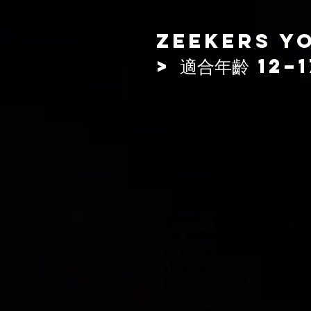
Zeekers Y
> 適合年齡 12–1
進一步提升舞蹈實力，強調
重點訓練： 進階技巧、多
📍 上課地點：: 萬錦市 Markham,
📅 課程開始 : 2025 年 10 月中
上課時間：逢星期二，下午 4–
2025 年課程日期：
• 10 月：21、28
• 11 月：4、11、18、25
• 12 月：2、9、16