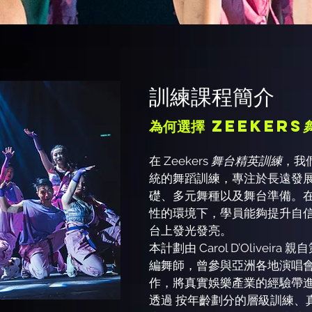
訓練課程簡介
為何選擇 Zeekers
舞台精英訓練
在 Zeekers
，我
統的舞蹈訓練，專注於長遠發展
礎、多元舞種以及舞台準備。
性的環境下，學員能夠提升自
台上發光發亮。
本計劃由 Carol D’Olivei
編舞師，曾參與亞洲各地演唱
作，將真實娛樂產業的經驗帶
透過 按年齡劃分的層級訓練、