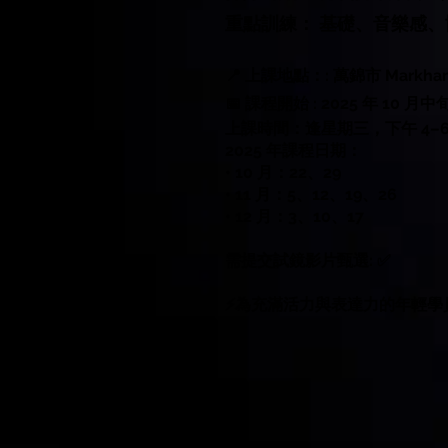
重點訓練： 基礎、音樂感
📍 上課地點：: 萬錦市 Markham,
📅 課程開始 : 2025 年 10 月中
上課時間：逢星期三，下午 4–
2025 年課程日期：
• 10 月：22、29
• 11 月：5、12、19、26
• 12 月：3、10、17
需提交試鏡影片甄選: ✅
⚡️為充滿活力與表達力的年輕學