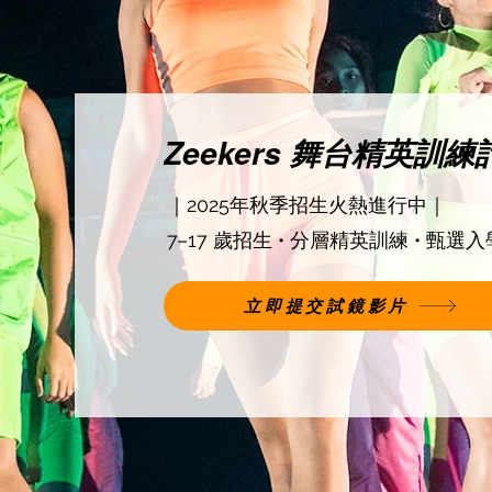
Zeekers 舞台精英訓練計
｜2025年秋季招生火熱進行中｜
7–17 歲招生 • 分層精英訓練 • 甄選入
立即提交試鏡影片