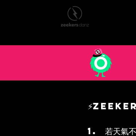
首頁
New Pag
⚡Zeeke
1. 若天氣