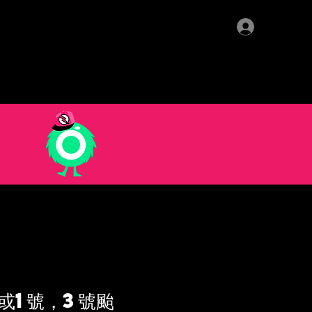
登入
班時間表及價錢表
>>
或1號，3號颱